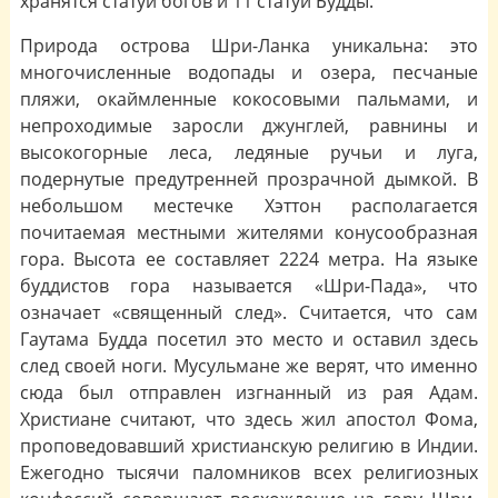
хранятся статуи богов и 11 статуй Будды.
Природа острова Шри-Ланка уникальна: это
многочисленные водопады и озера, песчаные
пляжи, окаймленные кокосовыми пальмами, и
непроходимые заросли джунглей, равнины и
высокогорные леса, ледяные ручьи и луга,
подернутые предутренней прозрачной дымкой. В
небольшом местечке Хэттон располагается
почитаемая местными жителями конусообразная
гора. Высота ее составляет 2224 метра. На языке
буддистов гора называется «Шри-Пада», что
означает «священный след». Считается, что сам
Гаутама Будда посетил это место и оставил здесь
след своей ноги. Мусульмане же верят, что именно
сюда был отправлен изгнанный из рая Адам.
Христиане считают, что здесь жил апостол Фома,
проповедовавший христианскую религию в Индии.
Ежегодно тысячи паломников всех религиозных