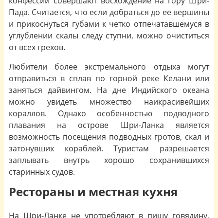
конфессий совершают восхождение на гору Шри-
Пада. Считается, что если добраться до ее вершины
и прикоснуться губами к четко отпечатавшемуся в
углублении скалы следу ступни, можно очиститься
от всех грехов.
Любители более экстремального отдыха могут
отправиться в сплав по горной реке Келани или
заняться дайвингом. На дне Индийского океана
можно увидеть множество наикрасивейших
кораллов. Однако особенностью подводного
плавания на острове Шри-Ланка является
возможность посещения подводных гротов, скал и
затонувших кораблей. Туристам разрешается
заплывать внутрь хорошо сохранившихся
старинных судов.
Рестораны и местная кухня
На Шри-Ланке не употребляют в пищу говядину,