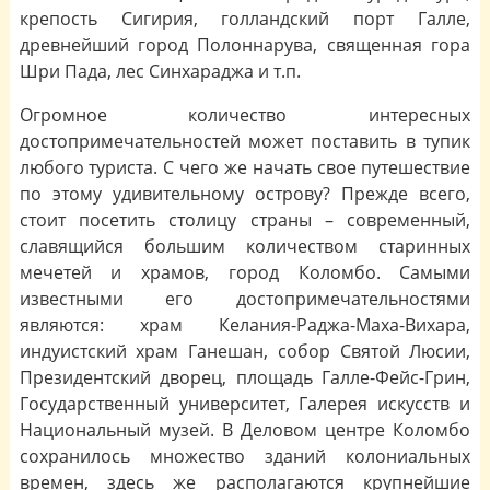
крепость Сигирия, голландский порт Галле,
древнейший город Полоннарува, священная гора
Шри Пада, лес Синхараджа и т.п.
Огромное количество интересных
достопримечательностей может поставить в тупик
любого туриста. С чего же начать свое путешествие
по этому удивительному острову? Прежде всего,
стоит посетить столицу страны – современный,
славящийся большим количеством старинных
мечетей и храмов, город Коломбо. Самыми
известными его достопримечательностями
являются: храм Келания-Раджа-Маха-Вихара,
индуистский храм Ганешан, собор Святой Люсии,
Президентский дворец, площадь Галле-Фейс-Грин,
Государственный университет, Галерея искусств и
Национальный музей. В Деловом центре Коломбо
сохранилось множество зданий колониальных
времен, здесь же располагаются крупнейшие