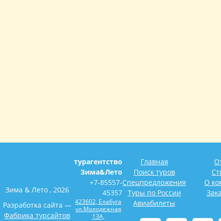
турагентство
Главная
О
Зима&Лето
Поиск туров
Ст
+7-85557-
Спецпредложения
О ко
Зима & Лето , 2026
45357
Туры по России
Зак
423602, Елабуга
Авиабилеты
Разработка сайта —
ул.Молодежная
Фабрика турсайтов
13А,