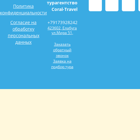
турагентство
Политика
Coral-Travel
конфиденциальности
Согласие на
+79173928242
423602, Елабуга
обработку
ул.Мира 51,
персональных
данных
Заказать
обратный
звонок
Заявка на
подбор тура